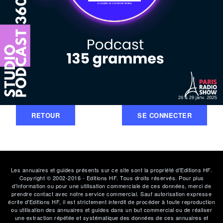
RETOUR
SE CONNECTER
Les annuaires et guides présents sur ce site sont la propriété d'Editions HF.
Copyright © 2002-2016 - Editions HF. Tous droits réservés. Pour plus
d'information ou pour une utilisation commerciale de ces données, merci de
prendre contact avec notre service commercial. Sauf autorisation expresse
écrite d'Editions HF, il est strictement interdit de procéder à toute reproduction
ou utilisation des annuaires et guides dans un but commercial ou de réaliser
une extraction répétée et systématique des données de ces annuaires et