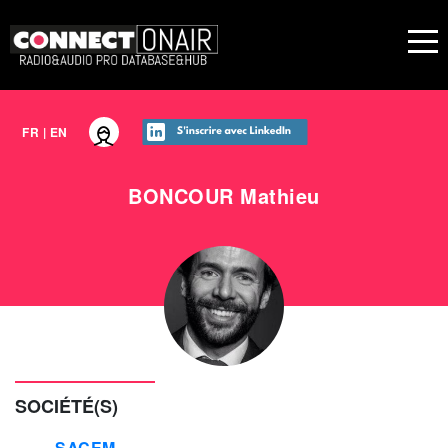
FR
|
EN
BONCOUR
Mathieu
SOCIÉTÉ(S)
SACEM